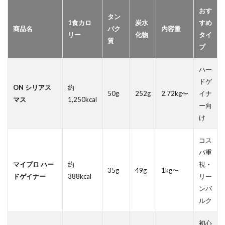
おす
タン
1食カロ
炭水
すめ
商品名
パク
内容量
リー
化物
タイ
質
プ
ハー
ドゲ
ON シリアス
約
50g
252g
2.72kg〜
イナ
マス
1,250kcal
ー向
け
コス
パ重
マイプロ ハー
約
視・
35g
49g
1kg〜
ドゲイナー
388kcal
リー
ンバ
ルク
初心