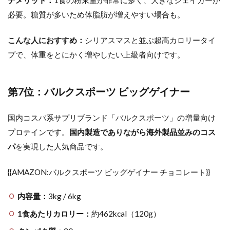
デメリット：
1食の粉末量が非常に多く、大きなシェイカーが
必要。糖質が多いため体脂肪が増えやすい場合も。
こんな人におすすめ：
シリアスマスと並ぶ超高カロリータイ
プで、体重をとにかく増やしたい上級者向けです。
第7位：バルクスポーツ ビッグゲイナー
国内コスパ系サプリブランド「バルクスポーツ」の増量向け
プロテインです。
国内製造でありながら海外製品並みのコス
パ
を実現した人気商品です。
{{AMAZON:バルクスポーツ ビッグゲイナー チョコレート}}
内容量：
3kg / 6kg
1食あたりカロリー：
約462kcal（120g）