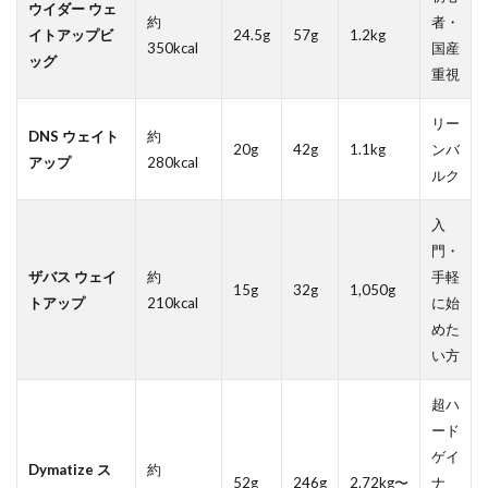
ウイダー ウェ
約
者・
イトアップビ
24.5g
57g
1.2kg
350kcal
国産
ッグ
重視
リー
DNS ウェイト
約
20g
42g
1.1kg
ンバ
アップ
280kcal
ルク
入
門・
ザバス ウェイ
約
手軽
15g
32g
1,050g
トアップ
210kcal
に始
めた
い方
超ハ
ード
ゲイ
Dymatize ス
約
52g
246g
2.72kg〜
ナ