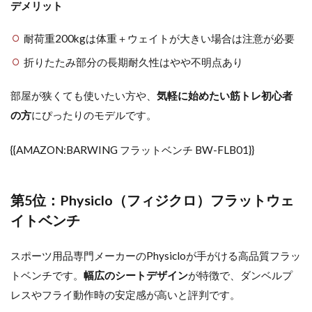
デメリット
耐荷重200kgは体重＋ウェイトが大きい場合は注意が必要
折りたたみ部分の長期耐久性はやや不明点あり
部屋が狭くても使いたい方や、
気軽に始めたい筋トレ初心者
の方
にぴったりのモデルです。
{{AMAZON:BARWING フラットベンチ BW-FLB01}}
第5位：Physiclo（フィジクロ）フラットウェ
イトベンチ
スポーツ用品専門メーカーのPhysicloが手がける高品質フラッ
トベンチです。
幅広のシートデザイン
が特徴で、ダンベルプ
レスやフライ動作時の安定感が高いと評判です。