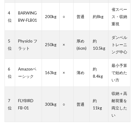
省スペー
4
BARWING
200kg
○
普通
約8kg
ス・収納
位
BW-FLB01
重視
ダンベル
5
Physiclo フ
厚め
約
250kg
×
トレーニ
位
ラット
(6cm)
10.5kg
ング中心
最小予算
6
Amazonベ
約
163kg
×
薄め
で始めた
位
ーシック
8.4kg
い方
収納＋高
7
FLYBIRD
約
耐荷重を
300kg
○
普通
位
FB-01
11kg
両立した
い