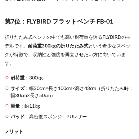
第7位：FLYBIRD フラットベンチ FB-01
折りたたみ式ベンチの中でも高い耐荷重を誇るFLYBIRDのモ
デルです。
耐荷重300kgの折りたたみ式
という希少なスペッ
クが特徴で、収納性と強度を両立させたい方に向いていま
す。
耐荷重
：300kg
サイズ
：幅30cm×長さ100cm×高さ43cm（折りたたみ時：
幅30cm×長さ50cm）
重量
：約11kg
パッド
：高密度スポンジ＋PUレザー
メリット