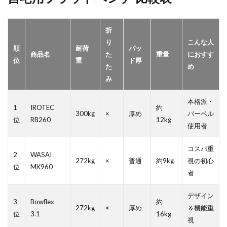
折
り
こんな人
順
耐荷
パッ
商品名
た
重量
におすす
位
重
ド厚
た
め
み
本格派・
1
IROTEC
約
300kg
×
厚め
バーベル
位
RB260
12kg
使用者
コスパ重
2
WASAI
272kg
×
普通
約9kg
視の初心
位
MK960
者
デザイン
3
Bowflex
約
272kg
×
厚め
＆機能重
位
3.1
16kg
視