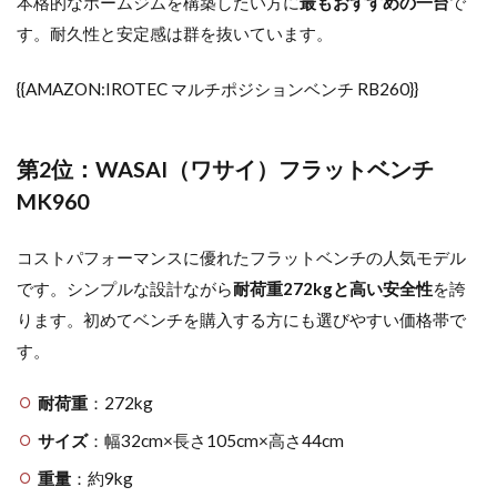
本格的なホームジムを構築したい方に
最もおすすめの一台
で
す。耐久性と安定感は群を抜いています。
{{AMAZON:IROTEC マルチポジションベンチ RB260}}
第2位：WASAI（ワサイ）フラットベンチ
MK960
コストパフォーマンスに優れたフラットベンチの人気モデル
です。シンプルな設計ながら
耐荷重272kgと高い安全性
を誇
ります。初めてベンチを購入する方にも選びやすい価格帯で
す。
耐荷重
：272kg
サイズ
：幅32cm×長さ105cm×高さ44cm
重量
：約9kg